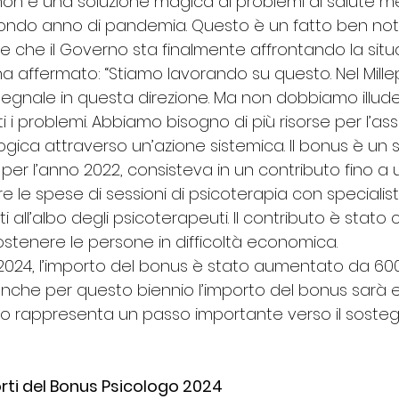
 non è una soluzione magica ai problemi di salute m
ndo anno di pandemia. Questo è un fatto ben noto.
 che il Governo sta finalmente affrontando la situaz
ha affermato: “Stiamo lavorando su questo. Nel Mill
gnale in questa direzione. Ma non dobbiamo illuderc
i i problemi. Abbiamo bisogno di più risorse per l’ass
ologica attraverso un’azione sistemica. Il bonus è un 
o per l’anno 2022, consisteva in un contributo fino a
 le spese di sessioni di psicoterapia con specialisti 
i all’albo degli psicoterapeuti. Il contributo è stato c
sostenere le persone in difficoltà economica.
 2024, l’importo del bonus è stato aumentato da 600 
anche per questo biennio l’importo del bonus sarà e
sto rappresenta un passo importante verso il sosteg
orti del Bonus Psicologo 2024