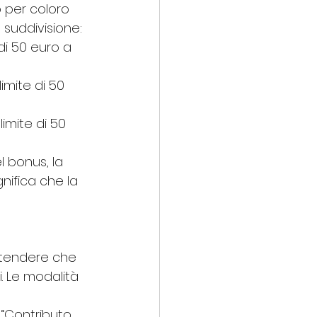
o per coloro 
suddivisione:
 di 50 euro a 
imite di 50 
imite di 50 
l bonus, la 
nifica che la 
ttendere che 
. Le modalità 
 “Contributo 