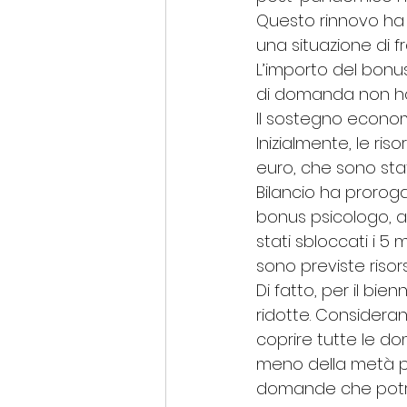
Questo rinnovo ha 
una situazione di f
L’importo del bonus
di domanda non han
Il sostegno economi
Inizialmente, le ri
euro, che sono state
Bilancio ha prorogat
bonus psicologo, a
stati sbloccati i 5 
sono previste risors
Di fatto, per il bi
ridotte. Considerand
coprire tutte le do
meno della metà per
domande che potra