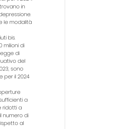
trovano in 
 depressione. 
e le modalità 
i bis. 
milioni di 
legge di 
tuativo del 
023, sono 
e per il 2024 
operture 
ufficienti a 
ridotti a 
il numero di 
spetto al 