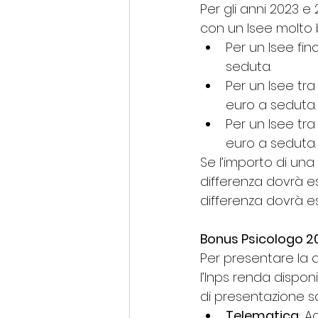
Per gli anni 2023 e
con un Isee molto 
Per un Isee fino
seduta.
Per un Isee tra 
euro a seduta.
Per un Isee tra
euro a seduta.
Se l’importo di una 
differenza dovrà es
differenza dovrà e
Bonus Psicologo 2
Per presentare la 
l’Inps renda disponi
di presentazione s
Telematica
: A