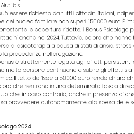
iuti bis.
uò essere richiesto da tutti i cittadini italiani, ind
see del nucleo familiare non superi i 50.000 euro. È i
onostante le coperture ridotte, il Bonus Psicologo 
 cittadini anche nel 2024. Tuttavia, coloro che hanno
rso di psicoterapia a causa di stati di ansia, stress 
 la precedenza nell’erogazione.
onus è strettamente legata agli effetti persistenti 
 molte persone continuano a subire gli effetti sia 
co. Il tetto dell’Isee a 50.000 euro rende chiaro ch
oro che rientrano in una determinata fascia di reddito
nuto che, in caso contrario, anche in presenza di ansi
ossa provvedere autonomamente alla spesa delle s
icologo 2024