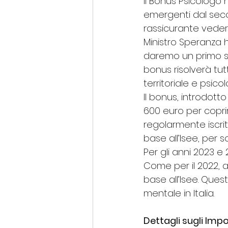
Il Bonus Psicologo
emergenti dal seco
rassicurante vedere
Ministro Speranza 
daremo un primo se
bonus risolverà tutt
territoriale e psic
Il bonus, introdott
600 euro per coprire
regolarmente iscritt
base all’Isee, per 
Per gli anni 2023 e
Come per il 2022, 
base all’Isee. Que
mentale in Italia.
Dettagli sugli Imp