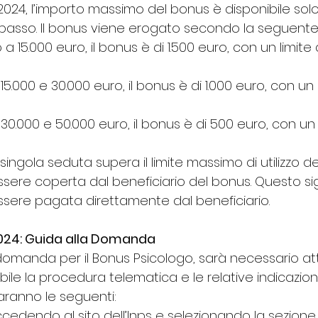
 2024, l’importo massimo del bonus è disponibile sol
basso. Il bonus viene erogato secondo la seguente 
 a 15.000 euro, il bonus è di 1.500 euro, con un limite
15.000 e 30.000 euro, il bonus è di 1.000 euro, con un l
 30.000 e 50.000 euro, il bonus è di 500 euro, con un l
singola seduta supera il limite massimo di utilizzo de
sere coperta dal beneficiario del bonus. Questo sig
ssere pagata direttamente dal beneficiario.
024: Guida alla Domanda
domanda per il Bonus Psicologo, sarà necessario a
bile la procedura telematica e le relative indicazioni
aranno le seguenti:
ccedendo al sito dell’Inps e selezionando la sezione