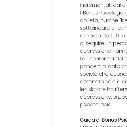
incrementati dal dl A
Il Bonus Psicologo p
dall’età, purché l’I
sottolineare che, n
richiesto da tutti i
di seguire un perco
depressione hanno
La riconferma del b
pandemia, dato che
sociale che economi
destinato solo a col
legislatore ha rite
depressione, si p
psicoterapia.
Guida al Bonus Ps