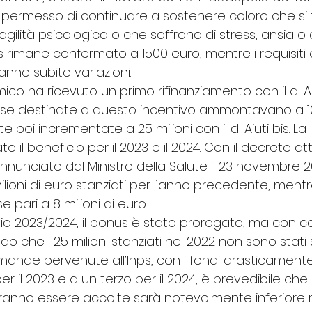
permesso di continuare a sostenere coloro che si 
ragilità psicologica o che soffrono di stress, ansia o
 rimane confermato a 1500 euro, mentre i requisiti 
no subito variazioni.
co ha ricevuto un primo rifinanziamento con il dl Aiut
sorse destinate a questo incentivo ammontavano a 10 
 poi incrementate a 25 milioni con il dl Aiuti bis. La 
o il beneficio per il 2023 e il 2024. Con il decreto at
nnunciato dal Ministro della Salute il 23 novembre 2
milioni di euro stanziati per l’anno precedente, mentr
e pari a 8 milioni di euro.
ennio 2023/2024, il bonus è stato prorogato, ma con c
o che i 25 milioni stanziati nel 2022 non sono stati s
mande pervenute all’Inps, con i fondi drasticamente 
 il 2023 e a un terzo per il 2024, è prevedibile che 
nno essere accolte sarà notevolmente inferiore ri