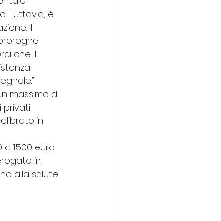
entale 
 Tuttavia, è 
ione. Il 
eproroghe 
i che il 
istenza 
segnale.”
 un massimo di 
privati 
alibrato in 
a 1.500 euro. 
rogato in 
no alla salute 