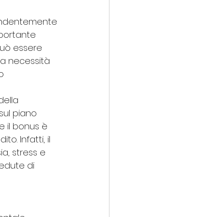
ipendentemente 
mportante 
può essere 
 la necessità 
o 
della 
sul piano 
e il bonus è 
. Infatti, il 
a, stress e 
edute di 