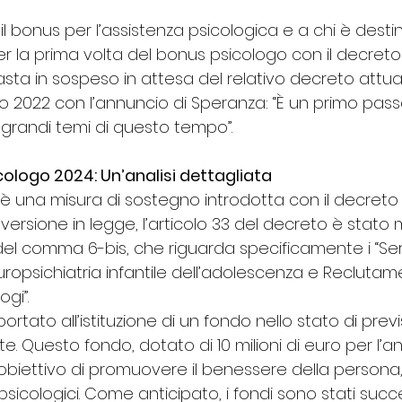
 bonus per l’assistenza psicologica e a chi è destin
per la prima volta del bonus psicologo con il decreto 
sta in sospeso in attesa del relativo decreto attua
io 2022 con l’annuncio di Speranza: “È un primo passo
grandi temi di questo tempo”.
cologo 2024: Un’analisi dettagliata
” è una misura di sostegno introdotta con il decreto 
ersione in legge, l’articolo 33 del decreto è stato 
el comma 6-bis, che riguarda specificamente i “Servizi
uropsichiatria infantile dell’adolescenza e Reclutam
ogi”.
rtato all’istituzione di un fondo nello stato di previ
te. Questo fondo, dotato di 10 milioni di euro per l’an
obiettivo di promuovere il benessere della persona, 
i psicologici. Come anticipato, i fondi sono stati su