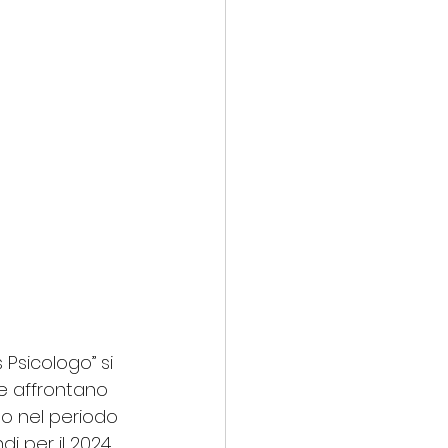
 Psicologo” si 
e affrontano 
to nel periodo 
 per il 2024. 