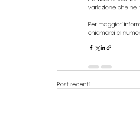
variazione che ne h
Per maggiori inform
chiamarci al numer
Post recenti