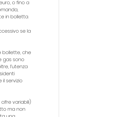
euro, o fino a 
domanda, 
e in bolletta.
 e gas sono 
ltre, l’utenza 
sidenti 
il servizio 
itto ma non 
ata una 