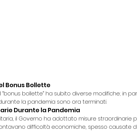
 Bonus Bollette
 durante la pandemia sono ora terminati.
narie Durante la Pandemia 
nitaria, il Governo ha adottato misure straordinarie 
rontavano difficoltà economiche, spesso causate dal