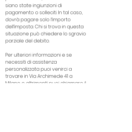
siano state ingiunzioni di 
pagamento o solleciti. In tal caso, 
dovrà pagare solo l’importo 
dell’imposta. Chi si trova in questa 
situazione può chiedere lo sgravio 
parziale del debito.
Per ulteriori informazioni e se 
necessiti di assistenza 
personalizzata puoi venirci a 
trovare in Via Archimede 41 a 
Milano o altrimenti puoi chiamare il 
nostro numero 
373 752 4871
.