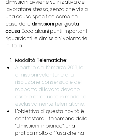
dimissioni avviene su iniziativa del 
lavoratore stesso, senza che vi sia 
una causa specifica come nel 
caso delle 
dimissioni per giusta 
causa
. Ecco alcuni punti importanti 
riguardanti le dimissioni volontarie 
in Italia:
Modalità Telematiche
:
A partire dal 12 marzo 2016, le 
dimissioni volontarie e la 
risoluzione consensuale del 
rapporto di lavoro devono 
essere effettuate in modalità 
esclusivamente telematiche
.
L’obiettivo di questa novità è 
contrastare il fenomeno delle 
“dimissioni in bianco”, una 
pratica molto diffusa che ha 