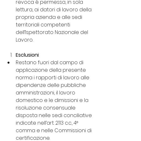
revoca è permessa, in sola 
lettura, ai datori di lavoro della 
propria azienda e alle sedi 
territoriali competenti 
dell’Ispettorato Nazionale del 
Lavoro.
Esclusioni
:
Restano fuori dal campo di 
applicazione della presente 
norma i rapporti di lavoro alle 
dipendenze delle pubbliche 
amministrazioni, il lavoro 
domestico e le dimissioni e la 
risoluzione consensuale 
disposta nelle sedi conciliative 
indicate nell’art. 2113 c.c., 4° 
comma e nelle Commissioni di 
certificazione.