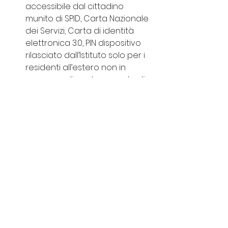
accessibile dal cittadino 
munito di SPID, Carta Nazionale 
dei Servizi, Carta di identità 
elettronica 3.0, PIN dispositivo 
rilasciato dall’Istituto solo per i 
residenti all’estero non in 
possesso di un documento di 
riconoscimento italiano. È 
possibile accedere all’area 
tematica dal seguente 
percorso: “Pensione e 
Previdenza” > “Ricongiunzioni e 
riscatti” > Area tematica 
“Portale dei servizi per la 
gestione della posizione 
assicurativa” > “Riscatti”;
Contact center multicanale
: 
chiamando da telefono fisso il 