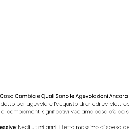
 Cosa Cambia e Quali Sono le Agevolazioni Ancora D
trodotto per agevolare l’acquisto di arredi ed elettro
di cambiamenti significativi. Vediamo cosa c’è da 
ressive
: Negli ultimi anni, il tetto massimo di spesa det