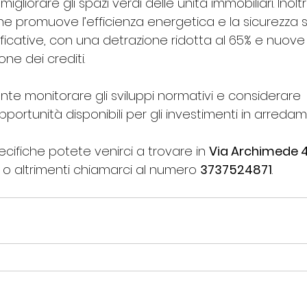
igliorare gli spazi verdi delle unità immobiliari. Inoltre,
e promuove l’efficienza energetica e la sicurezza si
ficative, con una detrazione ridotta al 65% e nuove l
ne dei crediti.
tante monitorare gli sviluppi normativi e considerare 
ortunità disponibili per gli investimenti in arredam
ecifiche potete venirci a trovare in 
Via Archimede 4
 o altrimenti chiamarci al numero 
3737524871
.