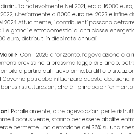
diminuito notevolmente. Nel 2021, era di 16.000 euro, 
 2022, ulteriormente a 8.000 euro nel 2023 e infine 
l 2024. Attualmente, i contribuenti possono detrarre 
i e grandi elettrodomestici di alta classe energetic
 euro, distribuiti in dieci rate annuali.
Mobili?
: Con il 2025 all’orizzonte, l’agevolazione è a r
ziamenti previsti nella prossima legge di Bilancio, po
onibile a partire dal nuovo anno. La difficile situazio
Governo potrebbe influenzare questa decisione, i
al bonus ristrutturazioni, che è il principale riferimento
ioni
: Parallelamente, altre agevolazioni per le ristrutt
me il bonus verde, stanno per essere abolite entro 
 verde permette una detrazione del 36% su una spe