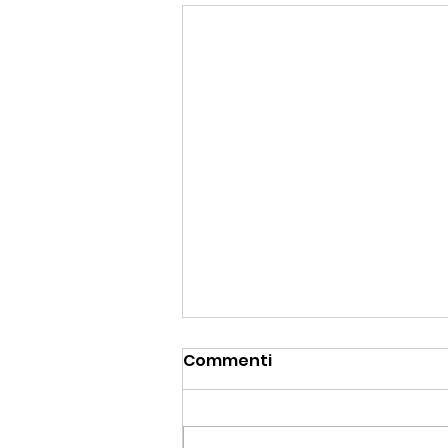
Commenti