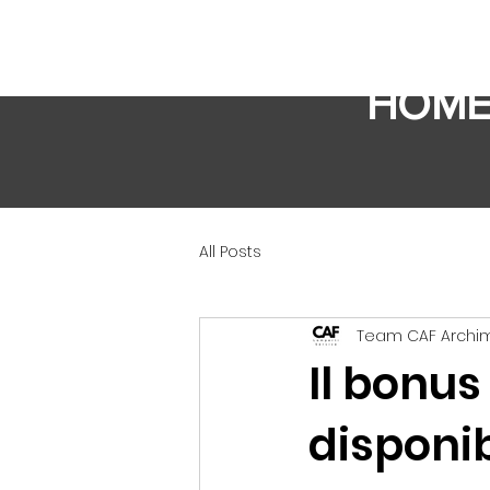
HOM
All Posts
Team CAF Arch
Il bonus
disponib