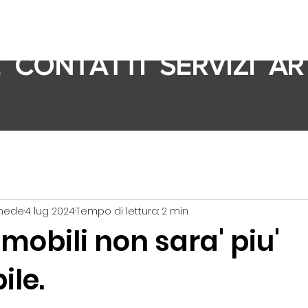
E
CONTATTI
SERVIZI
AR
imede
4 lug 2024
Tempo di lettura: 2 min
 mobili non sara' piu'
ile.