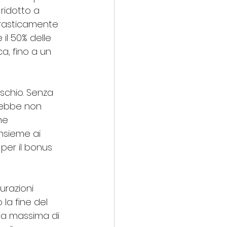
ridotto a 
drasticamente 
il 50% delle 
a, fino a un 
ischio. Senza 
trebbe non 
ne 
nsieme ai 
 per il bonus 
urazioni 
la fine del 
sa massima di 