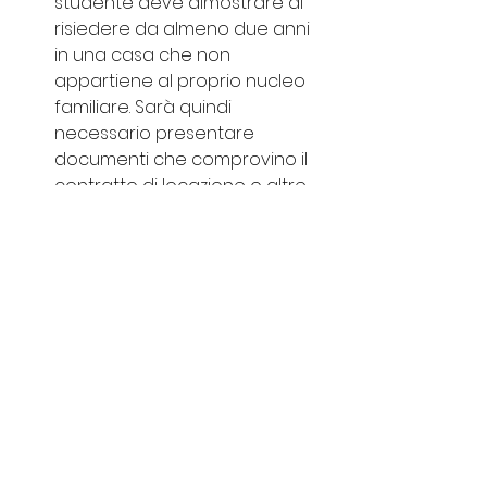
studente deve dimostrare di 
risiedere da almeno due anni 
in una casa che non 
appartiene al proprio nucleo 
familiare. Sarà quindi 
necessario presentare 
documenti che comprovino il 
contratto di locazione o altre 
prove valide della residenza 
autonoma.
Prove del reddito
: è necessario 
fornire documenti che 
dimostrino di aver percepito 
un reddito pari o superiore a 
9.000 euro nell’anno fiscale 
precedente. Nel caso di 
studenti sposati o conviventi, 
sarà possibile includere anche 
il reddito del coniuge o del 