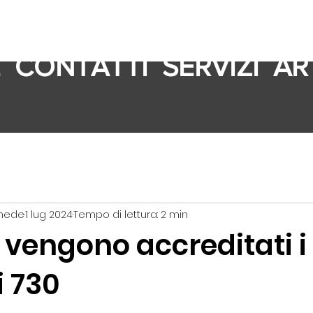
E
CONTATTI
SERVIZI
AR
imede
1 lug 2024
Tempo di lettura: 2 min
vengono accreditati i
i 730