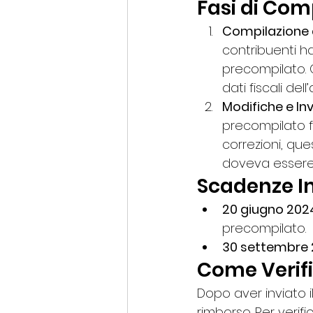
Fasi di Com
Compilazione 
contribuenti h
precompilato. 
dati fiscali de
Modifiche e Inv
precompilato fi
correzioni, que
doveva essere 
Scadenze I
20 giugno 202
precompilato.
30 settembre
Come Verifi
Dopo aver inviato i
rimborso. Per verifi