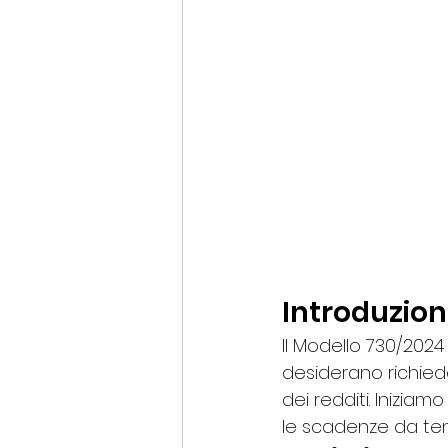
Introduzio
Il Modello 730/202
desiderano richied
dei redditi. Inizia
le scadenze da te