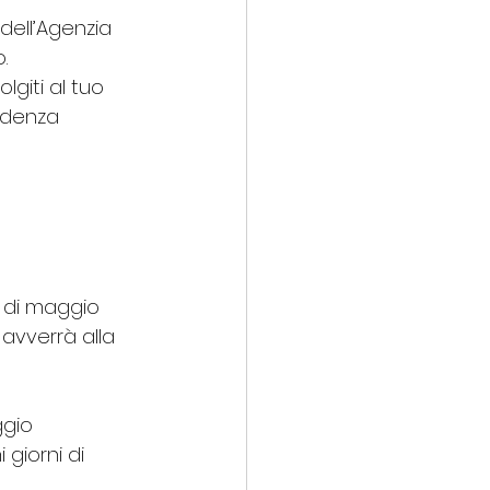
 dell’Agenzia 
.
lgiti al tuo 
videnza 
e di maggio 
 avverrà alla 
ggio 
giorni di 