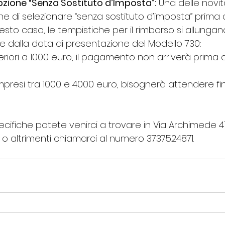
pzione “Senza Sostituto d’Imposta”:
 Una delle novit
one di selezionare “senza sostituto d’imposta” prima di
esto caso, le tempistiche per il rimborso si allungano
dalla data di presentazione del Modello 730:
feriori a 1000 euro, il pagamento non arriverà prima d
mpresi tra 1000 e 4000 euro, bisognerà attendere fi
ecifiche potete venirci a trovare in Via Archimede 41
 o altrimenti chiamarci al numero 3737524871.