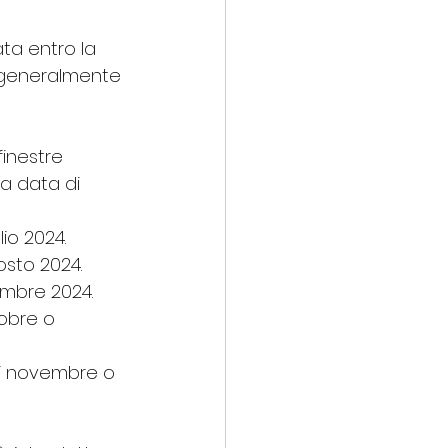
ta entro la 
, generalmente 
finestre 
a data di 
io 2024.
osto 2024.
embre 2024.
obre o 
di novembre o 