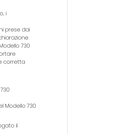
, i 
 
i prese dai 
chiarazione.
Modello 730 
ortare 
e corretta 
 730 
el Modello 730.
gato il 