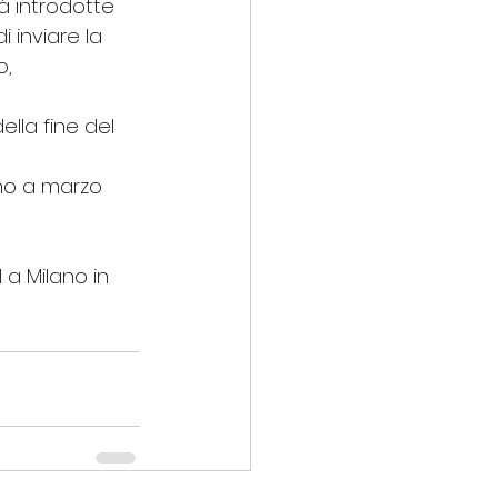
à introdotte 
 inviare la 
, 
ella fine del 
no a marzo 
 a Milano in 