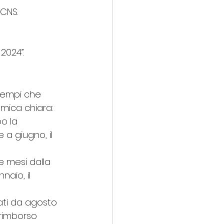
 CNS.
2024”.
tempi che 
mica chiara:
o la 
 a giugno, il 
e mesi dalla 
aio, il 
tati da agosto 
 rimborso 