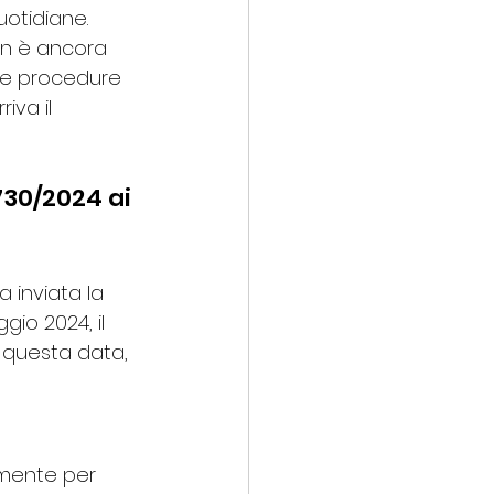
otidiane. 
non è ancora 
 e procedure 
iva il 
30/2024 ai 
 
inviata la 
gio 2024, il 
 questa data, 
lmente per 