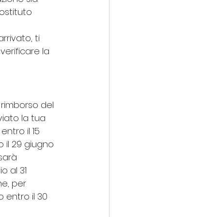
ostituto 
rivato, ti 
verificare la 
Il rimborso del 
iato la tua 
entro il 15 
ro il 29 giugno 
 sarà 
o al 31 
ne, per 
o entro il 30 