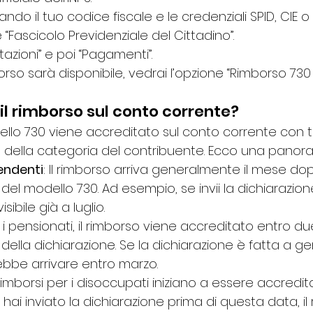
lizzando il tuo codice fiscale e le credenziali SPID, CIE o
e “Fascicolo Previdenziale del Cittadino”.
tazioni” e poi “Pagamenti”.
rso sarà disponibile, vedrai l’opzione “Rimborso 730 
il rimborso sul conto corrente?
dello 730 viene accreditato sul conto corrente con 
della categoria del contribuente. Ecco una panora
endenti
: Il rimborso arriva generalmente il mese dop
el modello 730. Ad esempio, se invii la dichiarazione
sibile già a luglio.
r i pensionati, il rimborso viene accreditato entro du
ella dichiarazione. Se la dichiarazione è fatta a genn
bbe arrivare entro marzo.
I rimborsi per i disoccupati iniziano a essere accredi
e hai inviato la dichiarazione prima di questa data, il