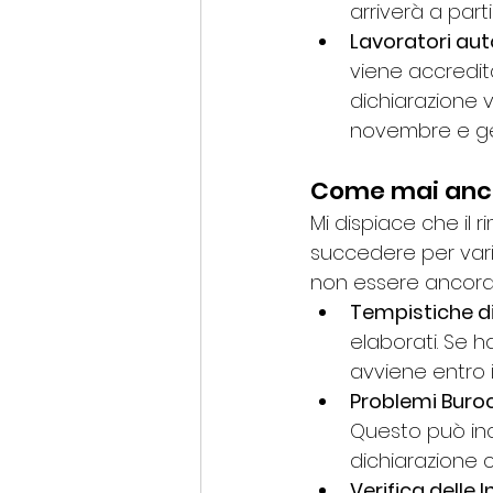
arriverà a part
Lavoratori auto
viene accredit
dichiarazione v
novembre e ge
Come mai ancor
Mi dispiace che il 
succedere per vari 
non essere ancora
Tempistiche d
elaborati. Se ha
avviene entro i
Problemi Buroc
Questo può inc
dichiarazione 
Verifica delle 