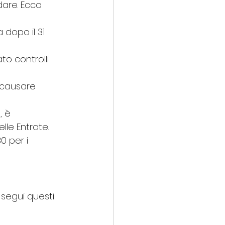
dare. Ecco 
 dopo il 31 
to controlli 
 causare 
, è 
elle Entrate.
0 per i 
 segui questi 