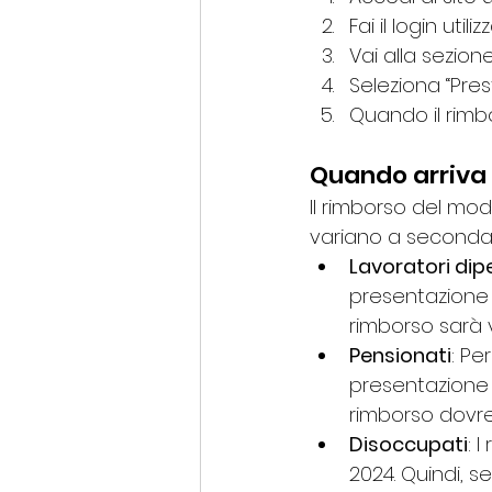
Fai il login uti
Vai alla sezion
Seleziona “Pres
Quando il rimbo
Quando arriva 
Il rimborso del mo
variano a seconda 
Lavoratori dip
presentazione d
rimborso sarà vi
Pensionati
: Pe
presentazione d
rimborso dovre
Disoccupati
: 
2024. Quindi, s