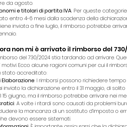
ire da agosto.
nomi e titolari di partita IVA
: Per queste categorie,
ato entro 4-6 mesi dalla scadenza della dichiarazion
iene inviata a fine luglio, il rimborso potrebbe arriva
nnaio.
a non mi è arrivato il rimborso del 730
rimborso del 730/2024 stia tardando ad arrivare. Qu
motivi. Ecco alcune ragioni comuni per cui il rimbo
 stato accreditato:
i Elaborazione
: I rimborsi possono richiedere tempo
i inviato la dichiarazione entro il 31 maggio, di solito
l 15 giugno, ma il rimborso potrebbe arrivare nei mes
ratici
: A volte i ritardi sono causati da problemi buro
ludere la mancanza di un sostituto d’imposta o erro
che devono essere sistemati.
Informazioni
: È importante assicurarsi che la dichiar