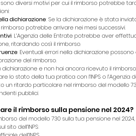
i sono diversi motivi per cui il rimborso potrebbe tar
ioni:
ella dichiarazione
: Se la dichiarazione è stata inviata
 rimborso potrebbe arrivare nei mesi successivi.
ntivi
: L’Agenzia delle Entrate potrebbe aver effettua
one, ritardando così il rimborso.
gruenze
: Eventuali errori nella dichiarazione possono
borazione del rimborso.
la dichiarazione e non hai ancora ricevuto il rimborso
care lo stato della tua pratica con l’INPS o l’Agenzia d
 un ritardo particolare nel rimborso del modello 73
denti pubblici. 
are il rimborso sulla pensione nel 2024?
 rimborso del modello 730 sulla tua pensione nel 2024,
l sito dell’INPS:
ficiale dell’INPS.