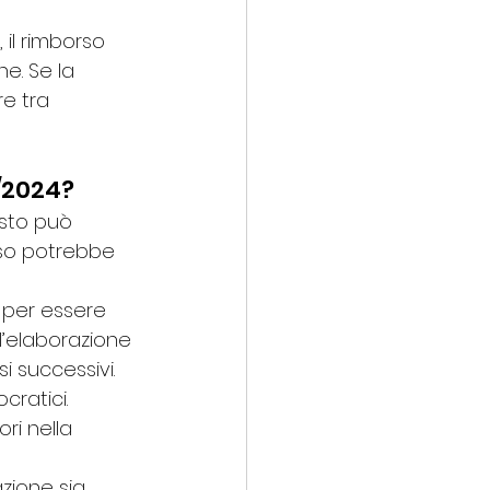
 il rimborso 
e. Se la 
re tra 
/2024?
esto può 
rso potrebbe 
 per essere 
 l’elaborazione 
i successivi.
cratici. 
ri nella 
azione sia 