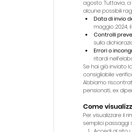
agosto. Tuttavia, c
alcune possibili rag
Data di invio d
maggio 2024, il
Controlli preve
sulla dichiarazi
Errori o incon
ritardi nell’ela
Se hai già inviato 
consigliabile verifi
Abbiamo riscontrato
pensionati, ex dipen
Come visualizz
Per visualizzare il
semplici passaggi su
Accedi al sito uf